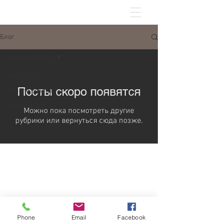
Блог
Начало работы
Все посты
Посты скоро появятся
Начало работы
Сообщество
Можно пока посмотреть другие
рубрики или вернуться сюда позже.
Phone
Email
Facebook